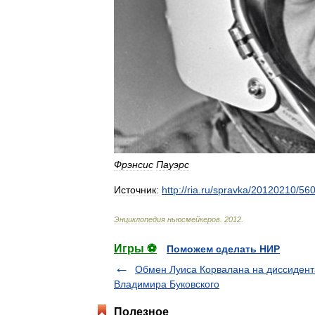
Фрэнсис
Пауэрс
Источник:
http:
//
ria
.
ru
/
spravka
/
20120210
/
56
Энциклопедия
ньюсмейкеров
.
2012
.
Игры ⚽
Поможем сделать НИР
Обмен Луиса Корвалана на диссидент
Владимира Буковского
Полезное