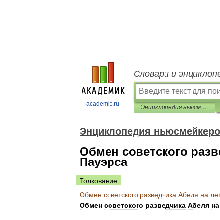
Словари и энциклоп
academic.ru
Энциклопедия ньюсмейкеров
Энциклопедия ньюсмейкер
Обмен советского разв
Пауэрса
Толкование
Обмен
советского
разведчика
Абеля
на
ле
Обмен
советского
разведчика
Абеля
на