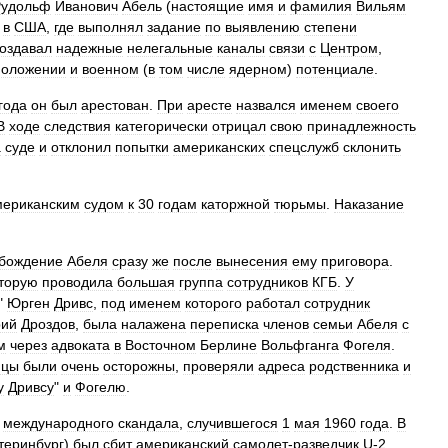
Рудольф
Иванович
Абель
(
настоящие
имя
и
фамилия
Вильям
в
США
,
где
выполнял
задание
по
выявлению
степени
оздавал
надежные
нелегальные
каналы
связи
с
Центром
,
положении
и
военном
(
в
том
числе
ядерном
)
потенциале
.
года
он
был
арестован
.
При
аресте
назвался
именем
своего
В
ходе
следствия
категорически
отрицал
свою
принадлежность
а
суде
и
отклонил
попытки
американских
спецслужб
склонить
мериканским
судом
к
30
годам
каторжной
тюрьмы
.
Наказание
.
бождение
Абеля
сразу
же
после
вынесения
ему
приговора
.
торую
проводила
большая
группа
сотрудников
КГБ
.
У
"
Юрген
Дривс
,
под
именем
которого
работал
сотрудник
ий
Дроздов
,
была
налажена
переписка
членов
семьи
Абеля
с
м
через
адвоката
в
Восточном
Берлине
Вольфганга
Фогеля
.
нцы
были
очень
осторожны
,
проверяли
адреса
родственника
и
у
Дривсу
"
и
Фогелю
.
международного
скандала
,
случившегося
1
мая
1960
года
.
В
теринбург
)
был
сбит
американский
самолет
-
разведчик
U
-
2
,