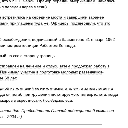
,
что
у
КПП
"
Чарли
"
Прайор
передан
американцам
,
началась
ыл
передан
через
месяц
).
н
встретились
на
середине
моста
и
завершили
заранее
были
приглашены
туда
же
.
Офицеры
подтвердили
,
что
это
б
освобождении
,
подписанный
в
Вашингтоне
31
января
1962
министром
юстиции
Робертом
Кеннеди
.
дый
на
свою
сторону
границы
.
отправлен
на
лечение
и
отдых
,
затем
продолжил
работу
в
Принимал
участие
в
подготовке
молодых
разведчиков
-
те
68
лет
.
дной
из
компаний
летчиком
-
испытателем
,
а
затем
летал
на
ода
он
погиб
при
крушении
пилотируемого
им
вертолета
,
когда
ожаров
в
окрестностях
Лос
-
Анджелеса
.
иклопедия
.
Председатель
Главной
редакционной
комиссии
ах
-
2004
г
.)