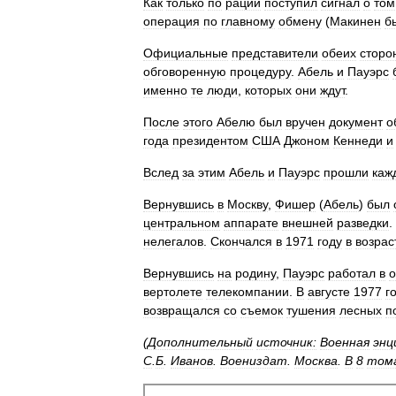
Как
только
по
рации
поступил
сигнал
о
том
операция
по
главному
обмену
(
Макинен
б
Официальные
представители
обеих
сторо
обговоренную
процедуру
.
Абель
и
Пауэрс
именно
те
люди
,
которых
они
ждут
.
После
этого
Абелю
был
вручен
документ
о
года
президентом
США
Джоном
Кеннеди
и
Вслед
за
этим
Абель
и
Пауэрс
прошли
каж
Вернувшись
в
Москву
,
Фишер
(
Абель
)
был
центральном
аппарате
внешней
разведки
.
нелегалов
.
Скончался
в
1971
году
в
возрас
Вернувшись
на
родину
,
Пауэрс
работал
в
о
вертолете
телекомпании
.
В
августе
1977
г
возвращался
со
съемок
тушения
лесных
п
(
Дополнительный
источник:
Военная
энц
С
.
Б
.
Иванов
.
Воениздат
.
Москва
.
В
8
том