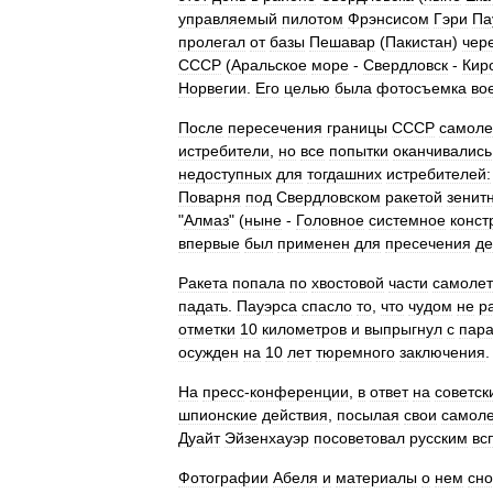
управляемый
пилотом
Фрэнсисом
Гэри
Па
пролегал
от
базы
Пешавар
(
Пакистан
)
чер
СССР
(
Аральское
море
-
Свердловск
-
Кир
Норвегии
.
Его
целью
была
фотосъемка
во
После
пересечения
границы
СССР
самоле
истребители
,
но
все
попытки
оканчивались
недоступных
для
тогдашних
истребителей:
Поварня
под
Свердловском
ракетой
зенит
"
Алмаз
" (
ныне
-
Головное
системное
конст
впервые
был
применен
для
пресечения
де
Ракета
попала
по
хвостовой
части
самоле
падать
.
Пауэрса
спасло
то
,
что
чудом
не
р
отметки
10
километров
и
выпрыгнул
с
пар
осужден
на
10
лет
тюремного
заключения
.
На
пресс
-
конференции
,
в
ответ
на
советск
шпионские
действия
,
посылая
свои
самол
Дуайт
Эйзенхауэр
посоветовал
русским
вс
Фотографии
Абеля
и
материалы
о
нем
сно