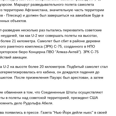
уэрсом
.
Маршрут
разведывательного
полета
самолета
ез
территорию
Афганистана
,
значительную
часть
территории
ов
-
Плесецк
)
и
должен
был
завершиться
на
авиабазе
Буде
в
енных
объектов
.
т
-
разведчик
несколько
раз
пытались
перехватить
советские
неудачей
,
так
как
U
-
2
мог
совершать
полеты
на
высотах
,
более
21
километра
.
Самолет
был
сбит
в
районе
деревни
ного
ракетного
комплекса
(
ЗРК
)
С
-
75
,
созданного
в
НПО
рукторское
бюро
Концерна
ПВО
"
Алмаз
-
Антей
").
ЗРК
С
-
75
йствий
авиации
.
та
U
-
2
на
высоте
более
20
километров
.
Подбитый
самолет
стал
азгерметизировалась
его
кабина
,
он
дождался
падения
до
ашютом
.
После
приземления
Пауэрс
был
арестован
,
а
затем
ие
обвинения
в
том
,
что
Соединенные
Штаты
осуществляют
еты
в
полеты
над
советской
территорией
,
президент
США
помнить
дело
Рудольфа
Абеля
.
ва
появились
в
прессе
.
Газета
"
Нью
-
Йорк
дейли
ньюс
"
в
своей