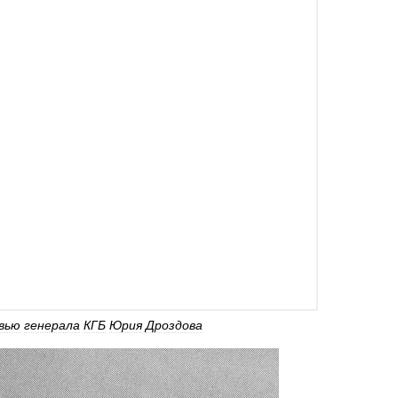
вью
генерала
КГБ
Юрия
Дроздова