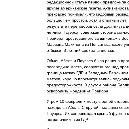
редакционной
статье
первой
предложила
другие
американские
газеты
.
Активизирова
прекрасно
понимали
,
что
кадровый
развед
больше
,
чем
простой
,
хотя
и
опытный
летч
результате
переговоров
была
достигнута
д
летчика
Пауэрса
,
советская
сторона
согла
Прайора
,
арестованного
за
шпионаж
в
Вос
Марвина
Макинена
из
Пенсильванского
ун
отбывая
8
-
летний
срок
за
шпионаж
.
Обмен
Абеля
и
Пауэрса
было
решено
про
посередине
моста
,
сооруженного
над
прот
граница
между
ГДР
и
Западным
Берлином
метров
,
хорошо
просматривались
подходы
предосторожности
.
В
другом
районе
Берл
освободить
Фредерика
Прайора
.
Утром
10
февраля
к
мосту
с
одной
сторон
находился
Абель
.
С
другой
-
машины
сове
Пауэрса
.
Их
сопровождал
крытый
фургон
с
пограничников
из
ГДР
.