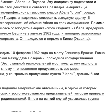
обменять
Абеля
на
Пауэрса
.
Эту
инициативу
подхватили
и
ла
свои
действия
и
советская
разведка
.
Американцы
чик
-
профессионал
высокого
класса
Абель
"
стоит
"
гораздо
ик
Пауэрс
,
и
надеялись
совершить
выгодную
сделку
.
В
оговоренность
об
обмене
Абеля
на
трех
американцев
.
Помимо
силась
освободить
американского
студента
из
Йеля
Фредерика
точном
Берлине
в
августе
1961
года
,
и
молодого
американца
иверситета
.
Он
находился
в
тюрьме
в
Киеве
(
Украина
),
водить
10
февраля
1962
года
на
мосту
Глиникер
-
Брюкке
.
Ровно
окой
между
двумя
озерами
,
проходила
государственная
.
Этот
стальной
темно
-
зеленый
мост
имел
длину
около
ста
к
нему
,
что
позволяло
предусмотреть
все
меры
ина
,
у
контрольно
-
пропускного
пункта
"
Чарли
",
должны
были
ы
подошли
американские
автомашины
,
в
одной
из
которых
тских
и
восточногерманских
представителей
,
которые
привезли
радиостанцией
.
В
нем
на
всякий
случай
укрывалась
группа