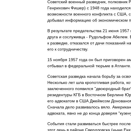
Советский
военный
разведчик
,
полковник
Генрихович
Фишер
)
с
1948
года
находился
возможности
военного
конфликта
с
США
,
с
добывал
информацию
об
экономическом
В
результате
предательства
21
июня
1957
друга
и
сослуживца
-
Рудольфом
Абелем
.
к
разведке
,
отказался
от
дачи
показаний
н
его
к
сотрудничеству
.
15
ноября
1957
года
он
был
приговорен
а
отбывал
в
федеральной
тюрьме
в
Атланте
Советская
разведка
начала
борьбу
за
осво
Несколько
лет
шла
кропотливая
работа
,
ко
заключенного
появился
"
двоюродный
брат
резидентуры
КГБ
в
Восточном
Берлине
Юр
его
адвокатом
в
США
Джеймсом
Доновано
Сначала
дело
развивалось
вяло
.
Америка
адвоката
,
явно
не
до
конца
доверяя
"
кузен
События
стали
развиваться
быстрее
после
этот
день
в
районе
Свердловска
(
ныне
Ека