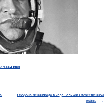
0376004
.
html
а
Оборона Ленинграда в ходе Великой Отечественной
войны